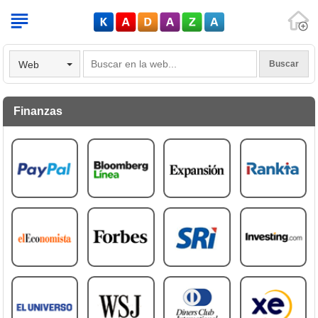
V
Web
Finanzas